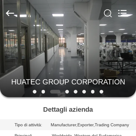
-
2026
HUATEC
GROUP
CORPORATION.
All
Rights
Reserved.
CASA
PRODOTTI
CIRCA
NOI
HUATEC GROUP CORPORATION
GIRO
DELLA
Dettagli azienda
FABBRICA
Tipo di attività:
Manufacturer,Exporter,Trading Company
Principali
,Worldwide ,Western del Sudamerica