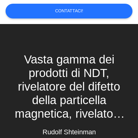
PRIVACY
POLICY
CONTATTACI!
Vasta gamma dei
prodotti di NDT,
rivelatore del difetto
della particella
magnetica, rivelatore
del difetto del raggio
Rudolf Shteinman