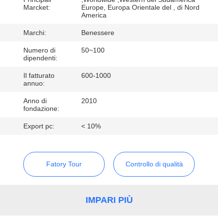
CONTROLLO
Marcket:
Europe, Europa Orientale del , di Nord
America
DI
QUALITÀ
Marchi:
Benessere
Numero di
50~100
dipendenti:
CONTATTICI
Il fatturato
600-1000
annuo:
RICHIEDA
Anno di
2010
fondazione:
UNA
CITAZIONE
Export pc:
< 10%
MAPPA
Fatory Tour
Controllo di qualità
DEL
SITO
IMPARI PIÙ