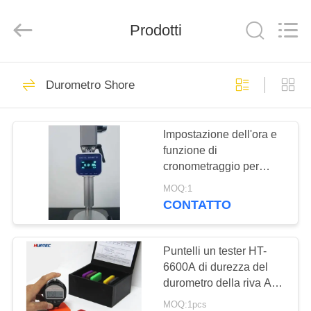
-
2026
HUATEC
Prodotti
GROUP
CORPORATION.
All
Rights
Reserved.
CASA
64
Durometro Shore
Rivelatore di difetti
PRODOTTI
ad ultrasuoni
Impostazione dell'ora e
funzione di
CIRCA
cronometraggio per
NOI
durometro digitale Shore
MOQ:1
CONTATTO
64
GIRO
Calibro di spessore
DELLA
Puntelli un tester HT-
6600A di durezza del
FABBRICA
ultrasonico
durometro della riva A
del tester di durezza di
MOQ:1pcs