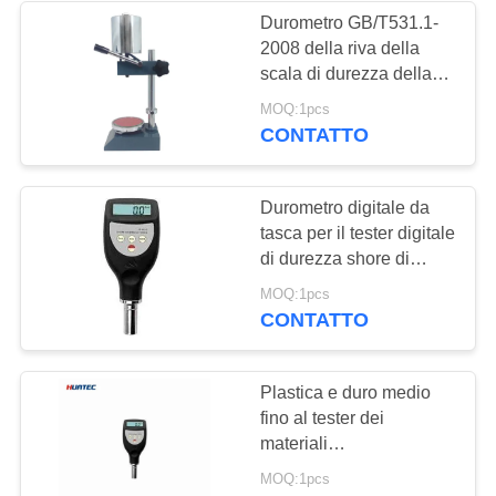
Durometro GB/T531.1-
2008 della riva della
22
scala di durezza della
riva D della riva C
MOQ:1pcs
Holiday Detector
CONTATTO
Durometro digitale da
tasca per il tester digitale
di durezza shore di
prova di durezza shore
70
MOQ:1pcs
HT-6580O (riva O)
CONTATTO
Magnetiche delle
particelle di prova
Plastica e duro medio
fino al tester dei
materiali
dell'ebanite/durometro
MOQ:1pcs
digitale HT-6580DO