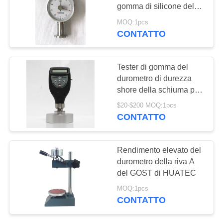
PRIVACY
gomma di silicone del
POLICY
durometro della riva C di
MOQ:1pcs
100HW 2.5mm
CONTATTO
132
X-Ray rivelatore del
Tester di gomma del
difetto
durometro di durezza
shore della schiuma per
il durometro di gomma
$20-$200 MOQ:1pcs
HT-6520 della riva
CONTATTO
35
Rendimento elevato del
Cingoli della
durometro della riva A
del GOST di HUATEC
conduttura dei raggi
MOQ:1pcs
X
CONTATTO