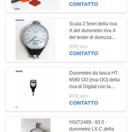
CONTROLLO
Digital della scala del
CONTATTO
durometro
DI
QUALITÀ
Scala 2.5mm della riva
108
A del durometro riva A
Calibro di spessore
del tester di durezza
CONTATTICI
shore di 0 - 100 ha
di rivestimento
MOQ:1pcs
CONTATTO
RICHIEDA
UNA
Durometro da tasca HT-
CITAZIONE
6580 OO (riva OO) della
riva di Digital con la
60
sonda integrata per
MAPPA
MOQ:1pcs
prova di durezza shore
CONTATTO
DEL
Durometro portatile
SITO
HG/T2489 - 93 0 -
durometro LX-C della