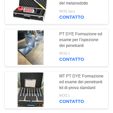
PRIVACY
del metanodotto
POLICY
MOQ:1pcs
CONTATTO
132
X-Ray rivelatore del
PT DYE Formazione ed
difetto
esame per l'ispezione
dei penetranti
MOQ:1
CONTATTO
35
MT PT DYE Formazione
Cingoli della
ed esame dei penetranti
kit di prova standard
conduttura dei raggi
MOQ:1
X
CONTATTO