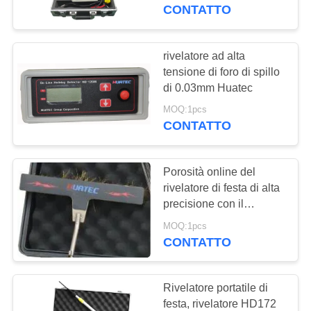
CONTROLLO
Cavi, Smalto, Serbatoi
CONTATTO
Metallici
DI
QUALITÀ
rivelatore ad alta
108
tensione di foro di spillo
Calibro di spessore
di 0.03mm Huatec
CONTATTICI
di rivestimento
MOQ:1pcs
CONTATTO
RICHIEDA
UNA
Porosità online del
CITAZIONE
rivelatore di festa di alta
precisione con il
60
visualizzatore digitale
MAPPA
MOQ:1pcs
HD-120
CONTATTO
DEL
Durometro portatile
SITO
Rivelatore portatile di
festa, rivelatore HD172