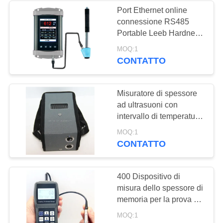
Port Ethernet online
connessione RS485
22
Portable Leeb Hardness
Tester per test di
MOQ:1
Holiday Detector
durezza in tempo reale
CONTATTO
Misuratore di spessore
ad ultrasuoni con
intervallo di temperatura
0-50C Intervallo di
70
MOQ:1
misurazione da 0,75 mm
CONTATTO
Magnetiche delle
a 300 mm e profondità di
prova 120 mm
particelle di prova
400 Dispositivo di
misura dello spessore di
memoria per la prova a
temperatura elevata fino
MOQ:1
a 800 gradi C