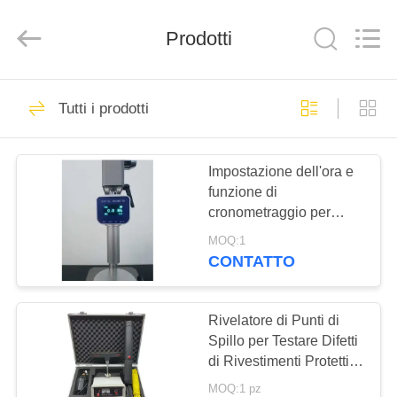
-
2026
HUATEC
Prodotti
GROUP
CORPORATION.
All
Rights
Reserved.
CASA
64
Tutti i prodotti
Rivelatore di difetti
PRODOTTI
ad ultrasuoni
Impostazione dell'ora e
funzione di
CIRCA
cronometraggio per
NOI
durometro digitale Shore
MOQ:1
CONTATTO
64
GIRO
Calibro di spessore
DELLA
Rivelatore di Punti di
Spillo per Testare Difetti
FABBRICA
ultrasonico
di Rivestimenti Protettivi
di Oleodotti e Gasdotti,
MOQ:1 pz