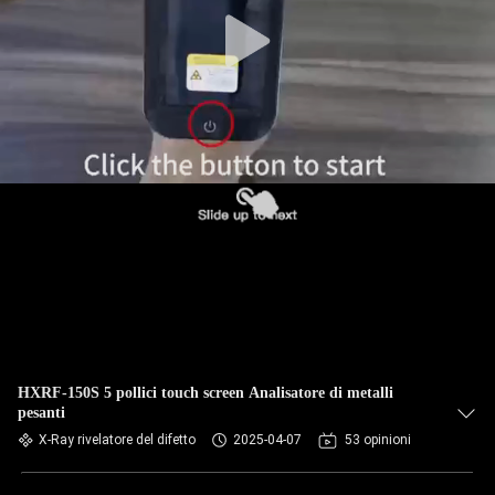
CONTROLLO
DI
QUALITÀ
CONTATTICI
RICHIEDA
UNA
CITAZIONE
MAPPA
DEL
HXRF-150S 5 pollici touch screen Analisatore di metalli
pesanti
SITO
X-Ray rivelatore del difetto
2025-04-07
53 opinioni