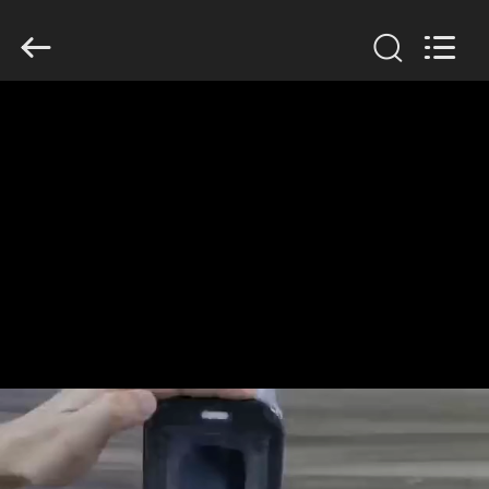
-
2026
HUATEC
GROUP
CORPORATION.
All
Rights
Reserved.
CASA
PRODOTTI
CIRCA
NOI
GIRO
DELLA
FABBRICA