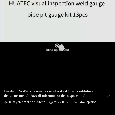
CONTROLLO
DI
QUALITÀ
CONTATTICI
RICHIEDA
UNA
CITAZIONE
MAPPA
DEL
Bordo di V-Wac che morde ciao-Lo il calibro di saldatura
della cucitura di Aws di micrometro dello specchio di
SITO
ispezione del calibro Mg-11
X-Ray rivelatore del difetto
2022-03-21
442 opinioni