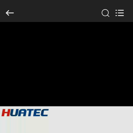
-
2026
HUATEC
GROUP
CORPORATION.
All
Rights
Reserved.
CASA
PRODOTTI
CIRCA
NOI
GIRO
DELLA
FABBRICA