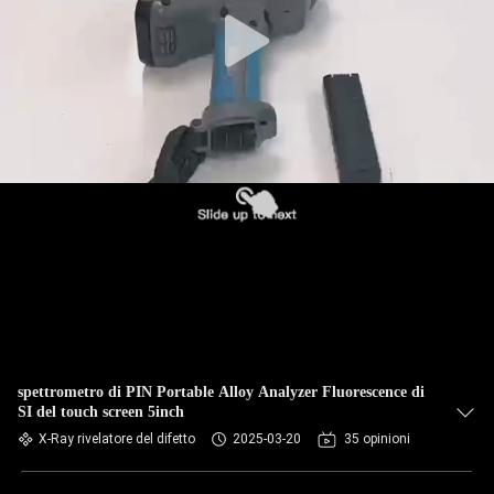
CONTROLLO
DI
QUALITÀ
CONTATTICI
RICHIEDA
UNA
CITAZIONE
MAPPA
DEL
spettrometro di PIN Portable Alloy Analyzer Fluorescence di
SI del touch screen 5inch
SITO
X-Ray rivelatore del difetto
2025-03-20
35 opinioni