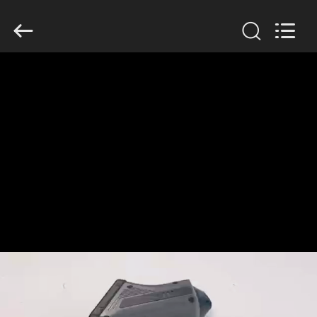
-
2026
HUATEC
GROUP
CORPORATION.
All
Rights
Reserved.
CASA
PRODOTTI
CIRCA
NOI
GIRO
DELLA
FABBRICA