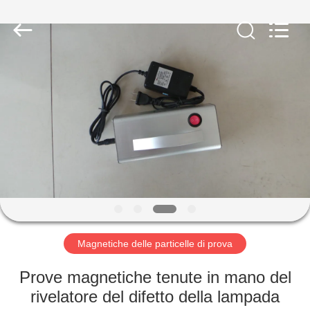
-
2026
HUATEC
GROUP
CORPORATION.
All
Rights
Reserved.
CASA
PRODOTTI
CIRCA
NOI
GIRO
DELLA
Magnetiche delle particelle di prova
FABBRICA
Prove magnetiche tenute in mano del
rivelatore del difetto della lampada