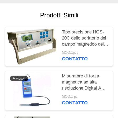
PRIVACY
POLICY
Prodotti Simili
Tipo precisione HGS-
20C dello scrittorio del
campo magnetico del
tester di CA Milligauss
MOQ:1pcs
di CC di conversione
CONTATTO
della TA GS
Misuratore di forza
magnetica ad alta
risoluzione Digital AC
DC
MOQ:1 pz
CONTATTO