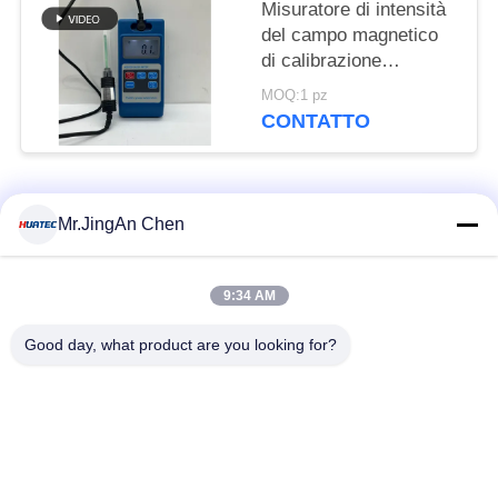
Misuratore di intensità
del campo magnetico
di calibrazione
automatica da 3000mt
MOQ:1 pz
Magnetometro Tesla
CONTATTO
digitale ad effetto Hall
Hgs-106
Categorie popolari
Tutti
Mr.JingAn Chen
Rivelatore di difetti
Calibro di spessore
9:34 AM
ad ultrasuoni
ultrasonico
Good day, what product are you looking for?
Calibro di spessore
Durometro portatile
di rivestimento
X-Ray rivelatore del
Cingoli della