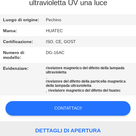
CONTROLLO
ultravioletta UV una luce
DI
Luogo di origine:
Pechino
QUALITÀ
Marca:
HUATEC
CONTATTICI
Certificazione:
ISO, CE, GOST
Numero di
DG-16AC
modello:
RICHIEDA
UNA
Evidenziare:
rivelatore magnetico del difetto della lampada
ultravioletta
,
CITAZIONE
rivelatore del difetto della particella magnetica
della lampada ultravioletta
,
rivelatore magnetico del difetto del huatec
MAPPA
DEL
CONTATTACI!
SITO
DETTAGLI DI APERTURA