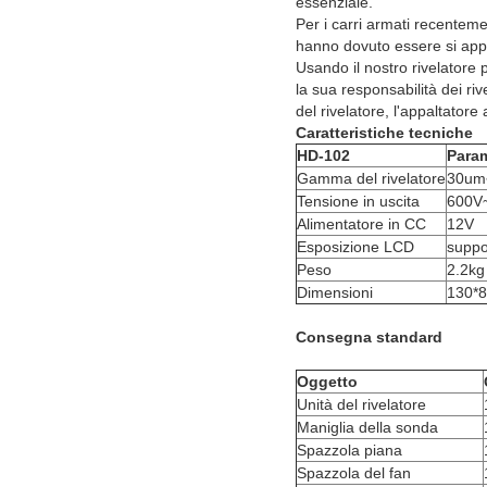
essenziale.
Per i carri armati recentemen
hanno dovuto essere si appl
Usando il nostro rivelatore 
la sua responsabilità dei riv
del rivelatore, l'appaltator
Caratteristiche tecniche
HD-102
Para
Gamma del rivelatore
30u
Tensione in uscita
600V
Alimentatore in CC
12V
Esposizione LCD
suppo
Peso
2.2kg
Dimensioni
130*
Consegna standard
Oggetto
Unità del rivelatore
Maniglia della sonda
Spazzola piana
Spazzola del fan