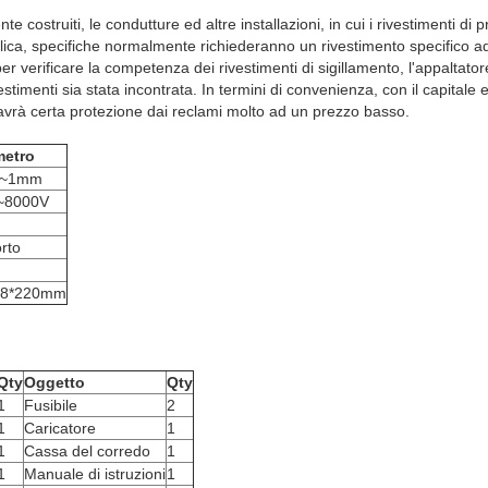
te costruiti, le condutture ed altre installazioni, in cui i rivestimenti di
ica, specifiche normalmente richiederanno un rivestimento specifico a
per verificare la competenza dei rivestimenti di sigillamento, l'appaltat
estimenti sia stata incontrata. In termini di convenienza, con il capitale e
e avrà certa protezione dai reclami molto ad un prezzo basso.
metro
m~1mm
~8000V
rto
88*220mm
Qty
Oggetto
Qty
1
Fusibile
2
1
Caricatore
1
1
Cassa del corredo
1
1
Manuale di istruzioni
1