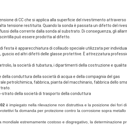
tensione di CC che si applica alla superficie del rivestimento attraverso 
'alta tensione restituita. Quando la sonda è passata un difetto del rivest
lussi della corrente dalla sonda al substrato. Di conseguenza, gli allarmi
 scintilla può essere prodotta al difetto.
di festa è apparecchiatura di collaudo speciale utilizzata per individuare
 guscio ed altri difetti delle glasse protettive. È attrezzatura professi
petrolio, la società di tubatura, i dipartimenti della costruzione e qualitat
ne della conduttura della società di acqua e della compagnia del gas
rale petrolchimica, fabbrica, pianta del macchinario, fabbrica dello sm
trato.
o-strato della società di trasporto della conduttura
102
è impiegato nella rilevazione non distruttiva e la posizione dei fori di 
i protettivi fa domanda per protezione contro la corrosione sopra metallo 
 mondiale estremamente costoso e disgregativo, la determinazione pr