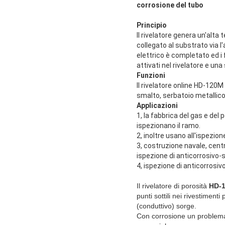
corrosione del tubo
Principio
Il rivelatore genera un'alta 
collegato al substrato via l
elettrico è completato ed i f
attivati nel rivelatore e una
Funzioni
Il rivelatore online HD-120M 
smalto, serbatoio metallico,
Applicazioni
1, la fabbrica del gas e del 
ispezionano il ramo.
2, inoltre usano all'ispezio
3, costruzione navale, cent
ispezione di anticorrosivo-s
4, ispezione di anticorrosiv
Il rivelatore di porosità
HD-
punti sottili nei rivestiment
(conduttivo) sorge.
Con corrosione un problema