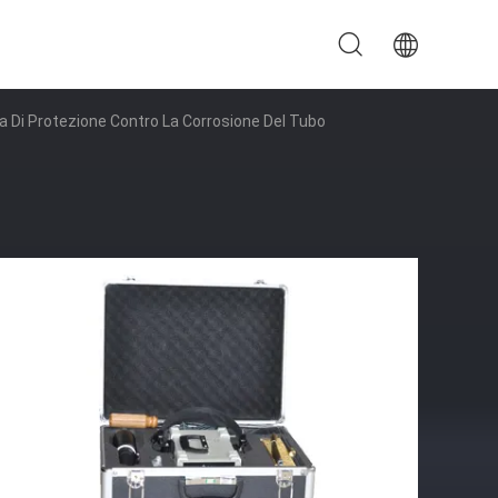
illa Di Protezione Contro La Corrosione Del Tubo