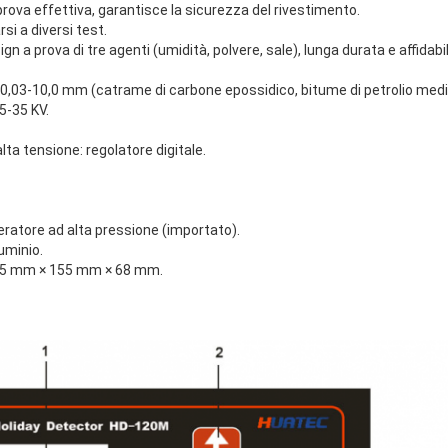
 prova effettiva, garantisce la sicurezza del rivestimento.
rsi a diversi test.
n a prova di tre agenti (umidità, polvere, sale), lunga durata e affidabil
e: 0,03-10,0 mm (catrame di carbone epossidico, bitume di petrolio medi
,5-35 KV.
alta tensione: regolatore digitale.
eratore ad alta pressione (importato).
luminio.
 165 mm × 155 mm × 68 mm.