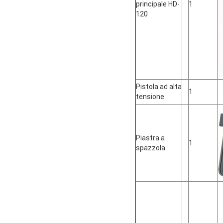
principale HD-
1
120
Pistola ad alta
1
tensione
Piastra a
1
spazzola