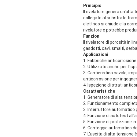
Principio
Il rivelatore genera un'alta
collegato al substrato trami
elettrico si chiude e la cor
rivelatore e potrebbe produrs
Funzioni
Il rivelatore di porosità in 
gasdotti, cavi, smalti, serba
Applicazioni
1. Fabbriche anticorrosione p
2. Utilizzato anche per l'is
3. Cantieristica navale, imp
anticorrosione per ingegneri
4. Ispezione di strati antic
Caratteristiche
1. Generatore di alta tensio
2. Funzionamento completo d
3. Interruttore automatico 
4. Funzione di autotest all'
5. Funzione di protezione in
6. Conteggio automatico dei
7. L'uscita di alta tensione