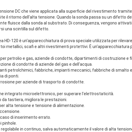
 tensione DC che viene applicata alla superficie del rivestimento tramite 
te il ritorno dell'alta tensione. Quando la sonda passa su un difetto del 
rente fluisce dalla sonda al substrato. Di conseguenza, vengono attivati a
i una scintilla sul difetto.
linea HD-120 è un'apparecchiatura di prova speciale utilizzata per rilevare 
toi metallici, scafi e altri rivestimenti protettivi. È un'apparecchiatura
er petrolio e gas, aziende di condotte, dipartimenti di costruzione e fili
pezione di condotte di aziende del gas e dell'acqua.
ianti petrolchimici, fabbriche, impianti meccanici, fabbriche di smalto e
a di ponti.
orrosione per aziende di trasporto di condotte.
ne integrato microelettronico, per superare l'elettrostaticità.
a tastiera, migliora le prestazioni.
per alta tensione e tensione di alimentazione.
accensione.
 caso di inserimento errato.
 pinhole.
 è regolabile in continuo, salva automaticamente il valore di alta tension