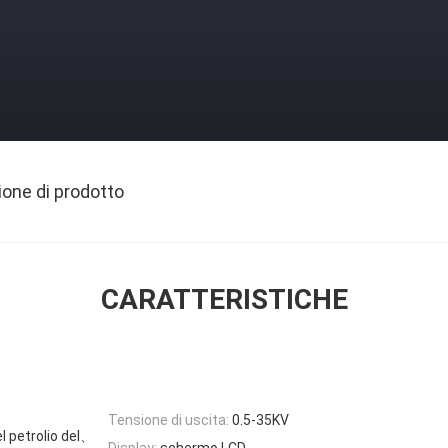
ione di prodotto
CARATTERISTICHE
Tensione di uscita:
0.5-35KV
l petrolio del、
Display:
schermo LCD