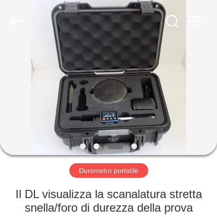
-
2026
HUATEC
GROUP
CORPORATION.
All
Rights
Reserved.
CASA
PRODOTTI
CIRCA
NOI
GIRO
DELLA
Durometro portatile
FABBRICA
Il DL visualizza la scanalatura stretta
snella/foro di durezza della prova