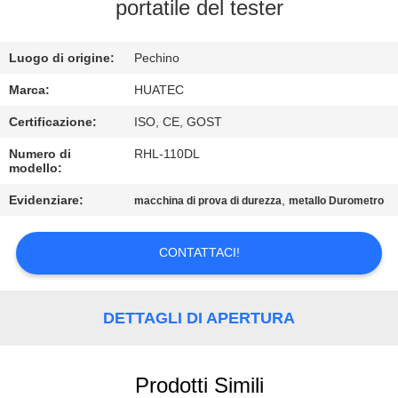
CONTROLLO
portatile del tester
DI
Luogo di origine:
Pechino
QUALITÀ
Marca:
HUATEC
CONTATTICI
Certificazione:
ISO, CE, GOST
Numero di
RHL-110DL
modello:
RICHIEDA
UNA
Evidenziare:
,
macchina di prova di durezza
metallo Durometro
CITAZIONE
CONTATTACI!
MAPPA
DEL
DETTAGLI DI APERTURA
SITO
Prodotti Simili