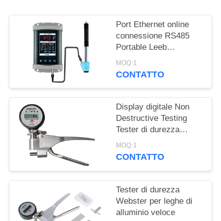
PRIVACY
POLICY
Port Ethernet online
connessione RS485
Portable Leeb
Hardness Tester per
MOQ:1
test di durezza in
CONTATTO
tempo reale
Display digitale Non
Destructive Testing
Tester di durezza
Webster in lega di
MOQ:1
alluminio
CONTATTO
Tester di durezza
Webster per leghe di
alluminio veloce