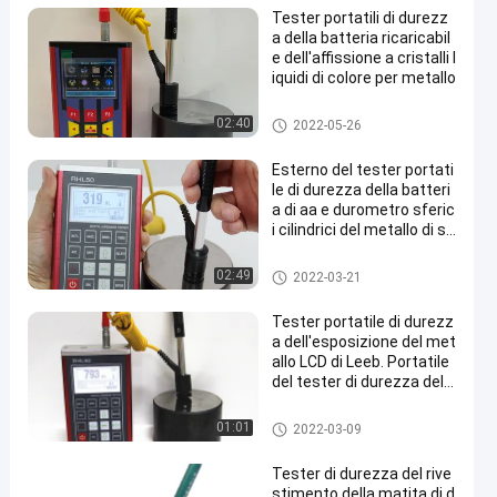
Tester portatili di durezz
a della batteria ricaricabil
e dell'affissione a cristalli l
iquidi di colore per metallo
Durometro portatile
02:40
2022-05-26
Esterno del tester portati
le di durezza della batteri
a di aa e durometro sferic
i cilindrici del metallo di su
perficie interna
Durometro portatile
02:49
2022-03-21
Tester portatile di durezz
a dell'esposizione del met
allo LCD di Leeb. Portatile
del tester di durezza del d
urometro del metallo
Durometro portatile
01:01
2022-03-09
Tester di durezza del rive
stimento della matita di d