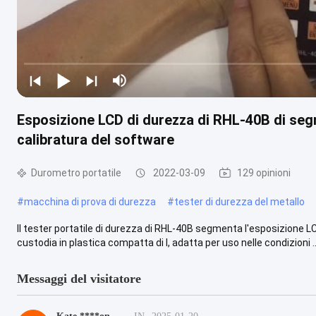
Esposizione LCD di durezza di RHL-40B di segm
calibratura del software
Durometro portatile
2022-03-09
129 opinioni
#
macchina di prova di durezza
#
tester di durezza del metallo
Il tester portatile di durezza di RHL-40B segmenta l'esposizione LC
custodia in plastica compatta di l, adatta per uso nelle condizioni ...
Messaggi del visitatore