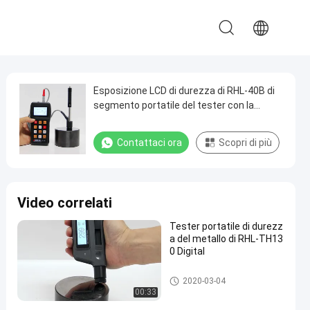
Esposizione LCD di durezza di RHL-40B di
segmento portatile del tester con la
funzione di calibratura del software
Contattaci ora
Scopri di più
Video correlati
Tester portatile di durezz
a del metallo di RHL-TH13
0 Digital
Durometro portatile
2020-03-04
00:33