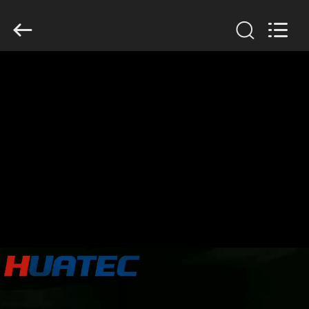
-
2026
HUATEC
GROUP
CORPORATION.
All
Rights
Reserved.
CASA
PRODOTTI
CIRCA
NOI
GIRO
DELLA
FABBRICA