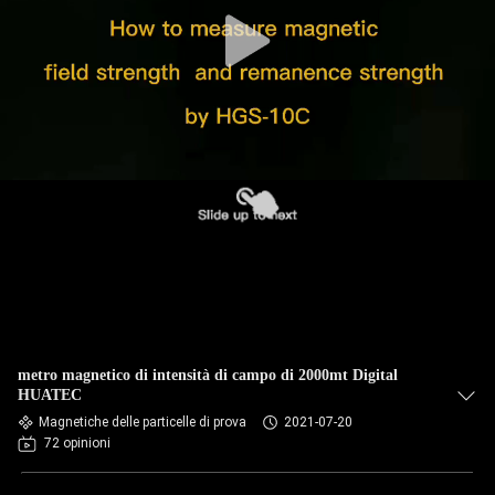
CONTROLLO
DI
QUALITÀ
CONTATTICI
RICHIEDA
UNA
CITAZIONE
MAPPA
metro magnetico di intensità di campo di 2000mt Digital
DEL
HUATEC
Magnetiche delle particelle di prova
2021-07-20
SITO
72 opinioni