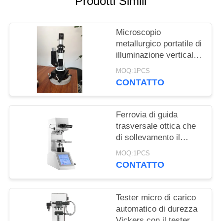
Prodotti Simili
PRIVACY
POLICY
Microscopio
metallurgico portatile di
illuminazione verticale
per la macchina di
MOQ:1PCS
prova di durezza del
CONTATTO
metallo
Ferrovia di guida
trasversale ottica che
di sollevamento il
micro meccanismo
MOQ:1PCS
Knook Digital del tester
CONTATTO
di durezza Vickers
Tester micro di carico
automatico di durezza
Vickers con il tester a