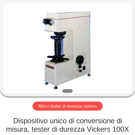
-
2026
HUATEC
GROUP
CORPORATION.
All
Rights
Reserved.
CASA
PRODOTTI
CIRCA
NOI
GIRO
DELLA
Micro tester di durezza vickers
FABBRICA
Dispositivo unico di conversione di
misura, tester di durezza Vickers 100X