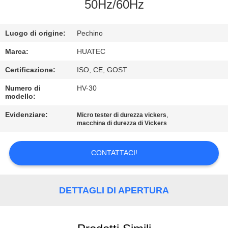
CONTROLLO
50Hz/60Hz
DI
Luogo di origine:
Pechino
QUALITÀ
Marca:
HUATEC
CONTATTICI
Certificazione:
ISO, CE, GOST
Numero di
HV-30
modello:
RICHIEDA
UNA
Evidenziare:
,
Micro tester di durezza vickers
macchina di durezza di Vickers
CITAZIONE
CONTATTACI!
MAPPA
DEL
DETTAGLI DI APERTURA
SITO