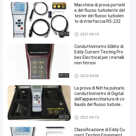
Macchina di prova portatil
e del flusso turbolento del
tester del flusso turbolen
to di interfaccia RS-232
Apparecchiatura di collaudo d
00:14
2021-09-10
el flusso turbolento
Conduttivimetro 60khz di
Eddy Current Testing Pro
bes Electrical per i metalli
non ferrosi
Apparecchiatura di collaudo d
00:32
2022-04-06
el flusso turbolento
La prova di Ndt ha pulsato
conduttivimetro di Digital
dell'apparecchiatura di co
llaudo del flusso turbolent
o
Apparecchiatura di collaudo d
02:23
2021-09-10
el flusso turbolento
Classificazione di Eddy Cu
rrent Testing Equipment