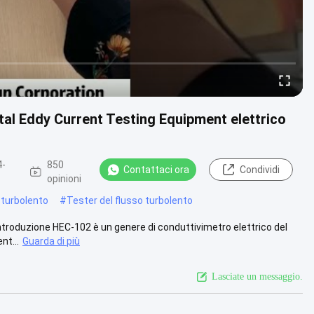
ital Eddy Current Testing Equipment elettrico
4-
850
Contattaci ora
Condividi
opinioni
 turbolento
#
Tester del flusso turbolento
ntroduzione HEC-102 è un genere di conduttivimetro elettrico del
nt...
Guarda di più
Lasciate un messaggio.