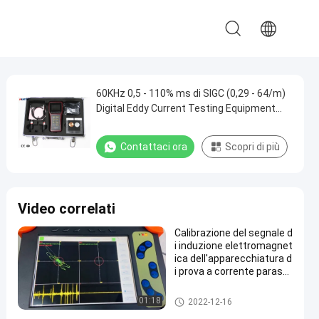
60KHz 0,5 - 110% ms di SIGC (0,29 - 64/m)
Digital Eddy Current Testing Equipment
elettrico portatile
Contattaci ora
Scopri di più
Video correlati
Calibrazione del segnale d
i induzione elettromagnet
ica dell'apparecchiatura d
i prova a corrente parassi
ta a doppia frequenza
Apparecchiatura di collaudo d
01:18
2022-12-16
el flusso turbolento