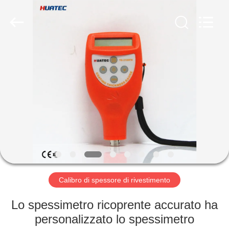
-
2026
HUATEC
GROUP
CORPORATION.
All
Rights
Reserved.
CASA
PRODOTTI
CIRCA
NOI
GIRO
DELLA
Calibro di spessore di rivestimento
FABBRICA
Lo spessimetro ricoprente accurato ha
personalizzato lo spessimetro