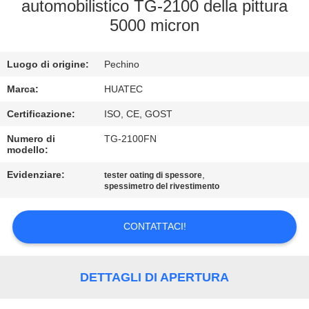
CONTROLLO
automobilistico TG-2100 della pittura
5000 micron
DI
QUALITÀ
Luogo di origine:
Pechino
CONTATTICI
Marca:
HUATEC
Certificazione:
ISO, CE, GOST
RICHIEDA
Numero di
TG-2100FN
modello:
UNA
Evidenziare:
,
tester oating di spessore
CITAZIONE
spessimetro del rivestimento
MAPPA
CONTATTACI!
DEL
SITO
DETTAGLI DI APERTURA