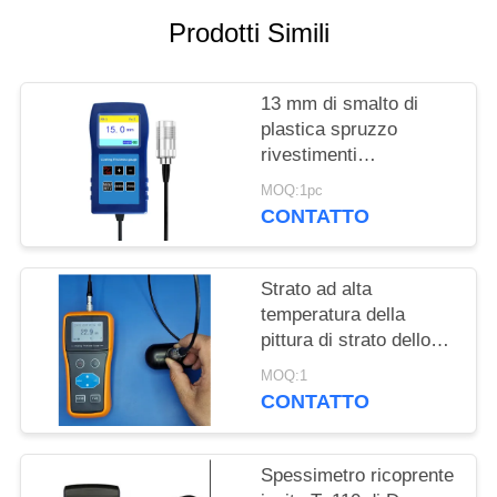
PRIVACY
Prodotti Simili
POLICY
13 mm di smalto di
plastica spruzzo
rivestimenti
anticorrosione
MOQ:1pc
resistente al fuoco
CONTATTO
spessore del
rivestimento TG-6008
Strato ad alta
temperatura della
pittura di strato dello
spruzzo dello
MOQ:1
spessimetro centigrado
CONTATTO
di laccatura di 300
gradi
Spessimetro ricoprente