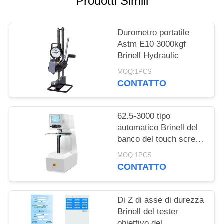
Prodotti Simili
PRIVACY
POLICY
Durometro portatile
Astm E10 3000kgf
Brinell Hydraulic
MOQ:1PCS
CONTATTO
62.5-3000 tipo
automatico Brinell del
banco del touch screen
della torretta della
MOQ:1PCS
macchina di prove del
CONTATTO
ciclo chiuso di Kgf
Di Z di asse di durezza
Brinell del tester
obiettivo del