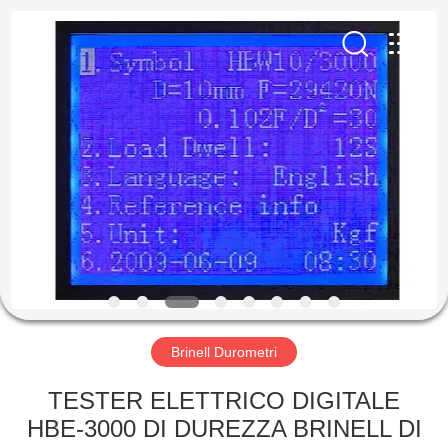
-
2026
HUATEC
GROUP
CORPORATION.
All
Rights
Reserved.
CASA
PRODOTTI
CIRCA
NOI
GIRO
DELLA
Brinell Durometri
FABBRICA
TESTER ELETTRICO DIGITALE
HBE-3000 DI DUREZZA BRINELL DI