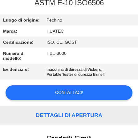
CONTROLLO
ASTM E-10 ISO6506
DI
Luogo di origine:
Pechino
QUALITÀ
Marca:
HUATEC
CONTATTICI
Certificazione:
ISO, CE, GOST
Numero di
HBE-3000
modello:
RICHIEDA
UNA
Evidenziare:
,
macchina di durezza di Vickers
Portable Tester di durezza Brinell
CITAZIONE
CONTATTACI!
MAPPA
DEL
DETTAGLI DI APERTURA
SITO