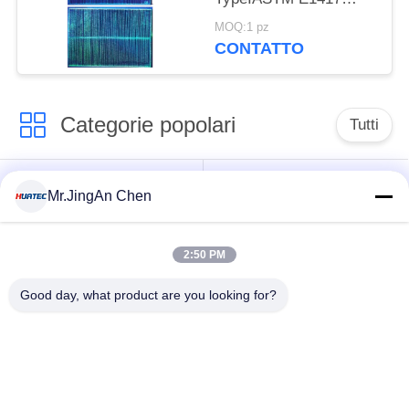
AMS 2647D ISO 3452
MOQ:1 pz
JIS Z 2343-3
CONTATTO
Categorie popolari
Tutti
Rivelatore di difetti
Calibro di spessore
Mr.JingAn Chen
ad ultrasuoni
ultrasonico
2:50 PM
Calibro di spessore
Durometro portatile
di rivestimento
Good day, what product are you looking for?
X-Ray rivelatore del
Cingoli della
difetto
conduttura dei raggi X