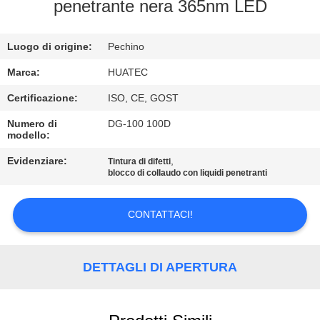
CONTROLLO
penetrante nera 365nm LED
DI
Luogo di origine:
Pechino
QUALITÀ
Marca:
HUATEC
CONTATTICI
Certificazione:
ISO, CE, GOST
Numero di
DG-100 100D
modello:
RICHIEDA
UNA
Evidenziare:
,
Tintura di difetti
blocco di collaudo con liquidi penetranti
CITAZIONE
CONTATTACI!
MAPPA
DEL
DETTAGLI DI APERTURA
SITO