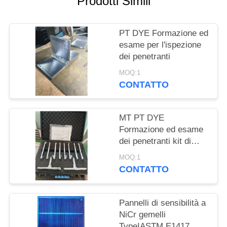
Prodotti Simili
PRIVACY
POLICY
PT DYE Formazione ed
esame per l'ispezione
dei penetranti
MOQ:1
CONTATTO
MT PT DYE
Formazione ed esame
dei penetranti kit di
prova standard
MOQ:1
CONTATTO
Pannelli di sensibilità a
NiCr gemelli
TypeIASTM E1417