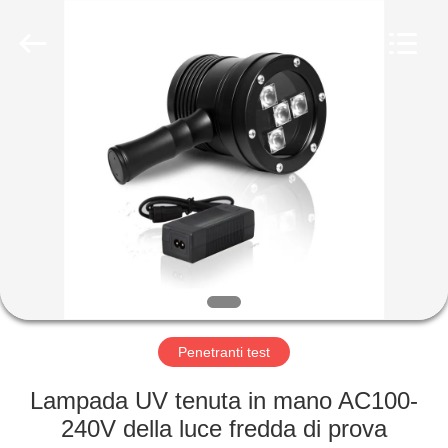
-
2026
HUATEC
GROUP
CORPORATION.
All
Rights
Reserved.
CASA
PRODOTTI
CIRCA
NOI
GIRO
DELLA
Penetranti test
FABBRICA
Lampada UV tenuta in mano AC100-
240V della luce fredda di prova