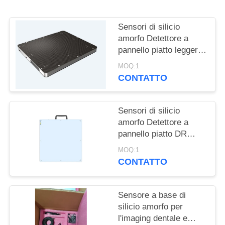
PRIVACY
POLICY
Sensori di silicio
amorfo Detettore a
pannello piatto leggero
adatto per il
MOQ:1
rilevamento ad alta
CONTATTO
energia 15MV
Sensori di silicio
amorfo Detettore a
pannello piatto DR
dinamico e test non
MOQ:1
distruttivi
CONTATTO
Sensore a base di
silicio amorfo per
l'imaging dentale e