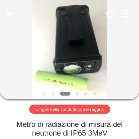
-
2026
HUATEC
GROUP
CORPORATION.
All
Rights
Reserved.
CASA
PRODOTTI
CIRCA
NOI
GIRO
DELLA
Cingoli della conduttura dei raggi X
FABBRICA
Metro di radiazione di misura del
neutrone di IP65 3MeV