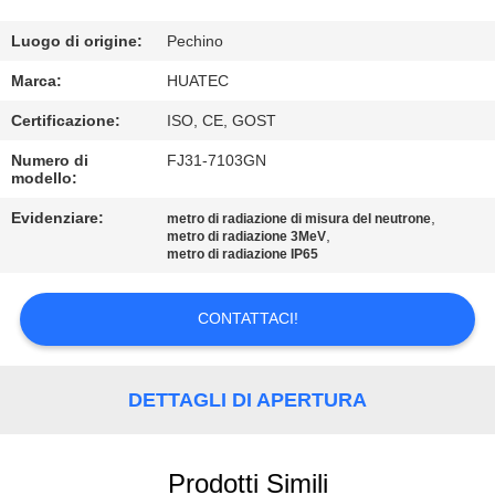
CONTROLLO
DI
Luogo di origine:
Pechino
QUALITÀ
Marca:
HUATEC
Certificazione:
ISO, CE, GOST
CONTATTICI
Numero di
FJ31-7103GN
modello:
RICHIEDA
Evidenziare:
,
metro di radiazione di misura del neutrone
,
metro di radiazione 3MeV
UNA
metro di radiazione IP65
CITAZIONE
CONTATTACI!
MAPPA
DEL
DETTAGLI DI APERTURA
SITO
Prodotti Simili