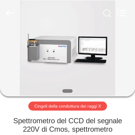
-
2026
HUATEC
GROUP
CORPORATION.
All
Rights
Reserved.
CASA
PRODOTTI
CIRCA
NOI
GIRO
DELLA
Cingoli della conduttura dei raggi X
FABBRICA
Spettrometro del CCD del segnale
220V di Cmos, spettrometro