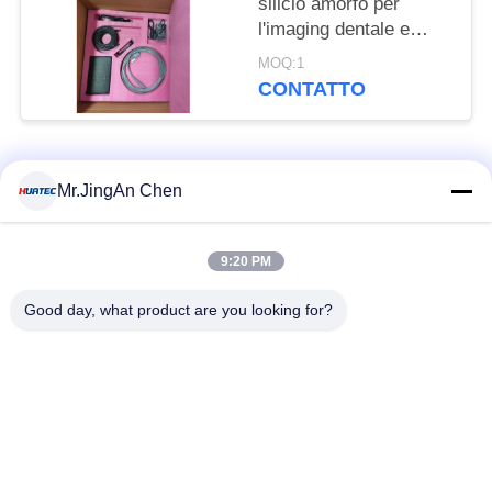
silicio amorfo per
l'imaging dentale e
l'ispezione industriale
MOQ:1
CONTATTO
Categorie popolari
Tutti
Mr.JingAn Chen
Rivelatore di difetti
Calibro di spessore
9:20 PM
ad ultrasuoni
ultrasonico
Good day, what product are you looking for?
Calibro di spessore
Durometro portatile
di rivestimento
X-Ray rivelatore del
Cingoli della
difetto
conduttura dei raggi X