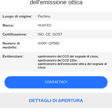
CONTROLLO
dell'emissione ottica
DI
Luogo di origine:
Pechino
QUALITÀ
Marca:
HUATEC
CONTATTICI
Certificazione:
ISO, CE, GOST
Numero di
HXRF-QP880
modello:
RICHIEDA
UNA
Evidenziare:
,
spettrometro del CCD del segnale di cmos
,
spettrometro del CCD 220v
spettrometro dell'emissione ottica del segnale di
CITAZIONE
cmos
MAPPA
CONTATTACI!
DEL
SITO
DETTAGLI DI APERTURA