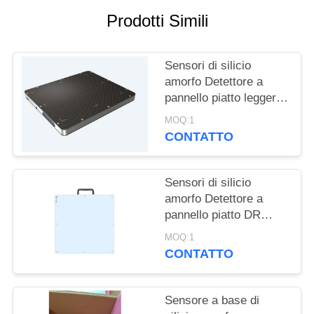
PRIVACY
Prodotti Simili
POLICY
Sensori di silicio
amorfo Detettore a
pannello piatto leggero
adatto per il
MOQ:1
rilevamento ad alta
CONTATTO
energia 15MV
Sensori di silicio
amorfo Detettore a
pannello piatto DR
dinamico e test non
MOQ:1
distruttivi
CONTATTO
Sensore a base di