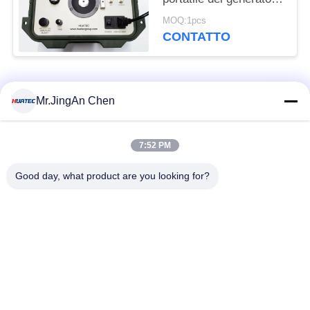
di Shaker Vibration
MOQ:1pcs
Calibrator Sine Signal
CONTATTO
Categorie popolari
Tutti
Mr.JingAn Chen
Rivelatore di difetti
Calibro di spessore
7:52 PM
ad ultrasuoni
ultrasonico
Good day, what product are you looking for?
Calibro di spessore
Durometro portatile
di rivestimento
X-Ray rivelatore del
Cingoli della
difetto
conduttura dei raggi X