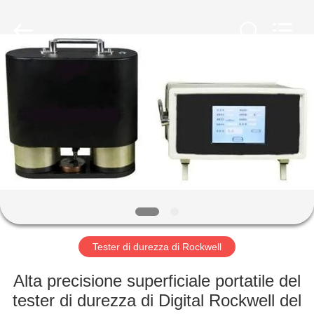
-
2026
HUATEC
GROUP
CORPORATION.
All
Rights
Reserved.
CASA
PRODOTTI
CIRCA
NOI
GIRO
DELLA
Tester di durezza di Rockwell
FABBRICA
Alta precisione superficiale portatile del
tester di durezza di Digital Rockwell del