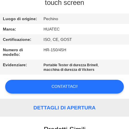
CONTROLLO
touch screen
DI
Luogo di origine:
Pechino
QUALITÀ
Marca:
HUATEC
CONTATTICI
Certificazione:
ISO, CE, GOST
Numero di
HR-150/45H
modello:
RICHIEDA
UNA
Evidenziare:
,
Portable Tester di durezza Brinell
macchina di durezza di Vickers
CITAZIONE
CONTATTACI!
MAPPA
DEL
DETTAGLI DI APERTURA
SITO