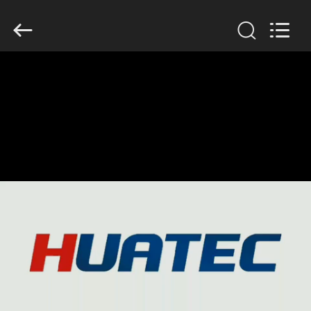
-
2026
HUATEC
GROUP
CORPORATION.
All
Rights
Reserved.
CASA
PRODOTTI
CIRCA
NOI
GIRO
DELLA
FABBRICA