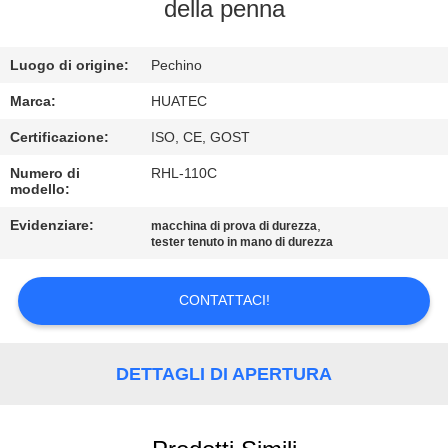
CONTROLLO
della penna
DI
Luogo di origine:
Pechino
QUALITÀ
Marca:
HUATEC
CONTATTICI
Certificazione:
ISO, CE, GOST
Numero di
RHL-110C
modello:
RICHIEDA
UNA
Evidenziare:
,
macchina di prova di durezza
tester tenuto in mano di durezza
CITAZIONE
CONTATTACI!
MAPPA
DEL
DETTAGLI DI APERTURA
SITO