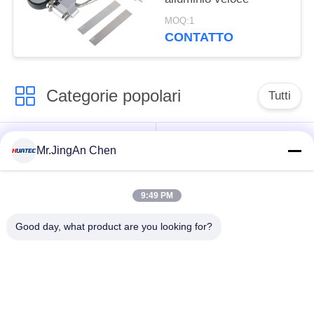
MOQ:1
CONTATTO
Categorie popolari
Tutti
Rivelatore di difetti
Calibro di spessore
Mr.JingAn Chen
ad ultrasuoni
ultrasonico
9:49 PM
Calibro di spessore
Durometro portatile
di rivestimento
Good day, what product are you looking for?
X-Ray rivelatore del
Cingoli della
difetto
conduttura dei raggi X