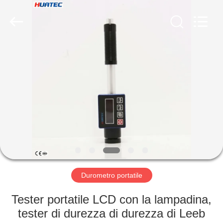
-
2026
HUATEC
GROUP
CORPORATION.
All
Rights
Reserved.
CASA
PRODOTTI
CIRCA
NOI
GIRO
DELLA
Durometro portatile
FABBRICA
Tester portatile LCD con la lampadina,
tester di durezza di durezza di Leeb