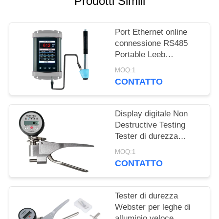
Prodotti Simili
PRIVACY
POLICY
Port Ethernet online
connessione RS485
Portable Leeb
Hardness Tester per
MOQ:1
test di durezza in
CONTATTO
tempo reale
Display digitale Non
Destructive Testing
Tester di durezza
Webster in lega di
MOQ:1
alluminio
CONTATTO
Tester di durezza
Webster per leghe di
alluminio veloce