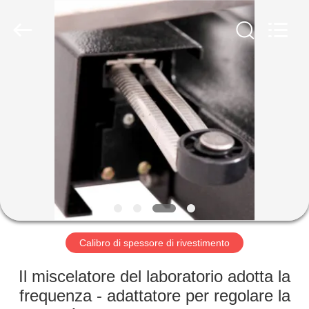
-
2026
HUATEC
GROUP
CORPORATION.
All
Rights
Reserved.
CASA
PRODOTTI
CIRCA
NOI
GIRO
DELLA
Calibro di spessore di rivestimento
FABBRICA
Il miscelatore del laboratorio adotta la
frequenza - adattatore per regolare la