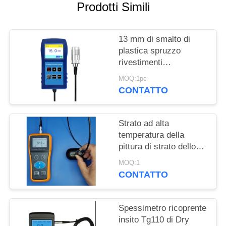
PRIVACY
Prodotti Simili
POLICY
13 mm di smalto di
plastica spruzzo
rivestimenti
anticorrosione
MOQ:1pc
resistente al fuoco
CONTATTO
spessore del
rivestimento TG-6008
Strato ad alta
temperatura della
pittura di strato dello
spruzzo dello
MOQ:1
spessimetro centigrado
CONTATTO
di laccatura di 300
gradi
Spessimetro ricoprente
insito Tg110 di Dry