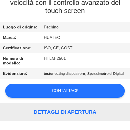
CONTROLLO
velocità con il controllo avanzato del
touch screen
DI
QUALITÀ
Luogo di origine:
Pechino
CONTATTICI
Marca:
HUATEC
Certificazione:
ISO, CE, GOST
RICHIEDA
Numero di
HTLM-2501
modello:
UNA
Evidenziare:
,
tester oating di spessore
Spessimetro di Digital
CITAZIONE
CONTATTACI!
MAPPA
DEL
DETTAGLI DI APERTURA
SITO