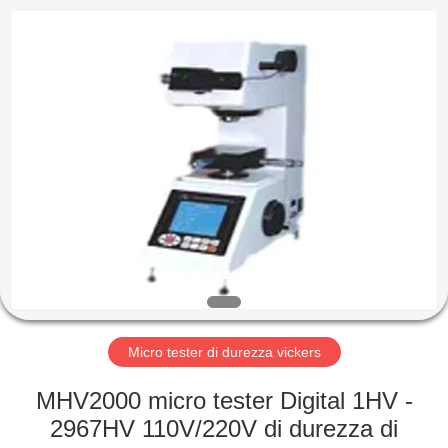
-
2026
HUATEC
GROUP
CORPORATION.
All
Rights
Reserved.
CASA
PRODOTTI
CIRCA
NOI
GIRO
DELLA
Micro tester di durezza vickers
FABBRICA
MHV2000 micro tester Digital 1HV -
2967HV 110V/220V di durezza di