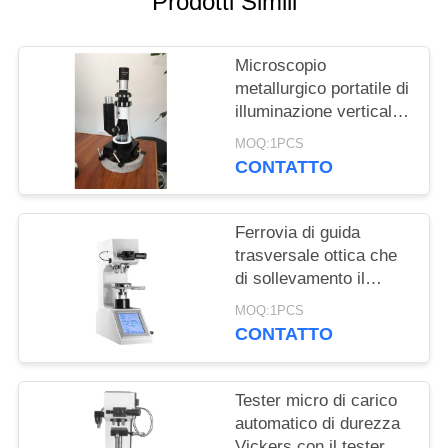
Prodotti Simili
PRIVACY
POLICY
Microscopio
metallurgico portatile di
illuminazione verticale
per la macchina di
MOQ:1PCS
prova di durezza del
CONTATTO
metallo
Ferrovia di guida
trasversale ottica che
di sollevamento il
micro meccanismo
MOQ:1PCS
Knook Digital del tester
CONTATTO
di durezza Vickers
Tester micro di carico
automatico di durezza
Vickers con il tester a