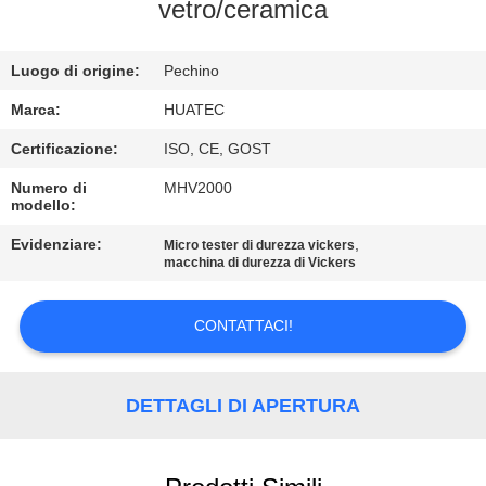
CONTROLLO
vetro/ceramica
DI
Luogo di origine:
Pechino
QUALITÀ
Marca:
HUATEC
CONTATTICI
Certificazione:
ISO, CE, GOST
Numero di
MHV2000
modello:
RICHIEDA
UNA
Evidenziare:
,
Micro tester di durezza vickers
macchina di durezza di Vickers
CITAZIONE
CONTATTACI!
MAPPA
DEL
DETTAGLI DI APERTURA
SITO