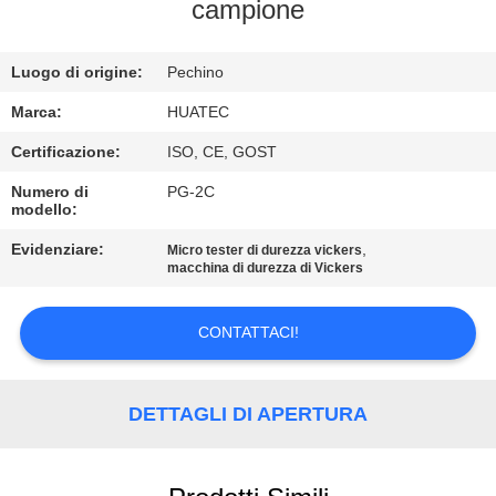
CONTROLLO
campione
DI
Luogo di origine:
Pechino
QUALITÀ
Marca:
HUATEC
CONTATTICI
Certificazione:
ISO, CE, GOST
Numero di
PG-2C
modello:
RICHIEDA
UNA
Evidenziare:
,
Micro tester di durezza vickers
macchina di durezza di Vickers
CITAZIONE
CONTATTACI!
MAPPA
DEL
DETTAGLI DI APERTURA
SITO