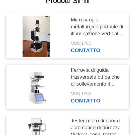
Prodotti Simili
PRIVACY
POLICY
Microscopio
metallurgico portatile di
illuminazione verticale
per la macchina di
MOQ:1PCS
prova di durezza del
CONTATTO
metallo
Ferrovia di guida
trasversale ottica che
di sollevamento il
micro meccanismo
MOQ:1PCS
Knook Digital del tester
CONTATTO
di durezza Vickers
Tester micro di carico
automatico di durezza
Vickers con il tester a