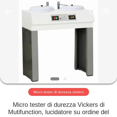
-
2026
HUATEC
GROUP
CORPORATION.
All
Rights
Reserved.
CASA
PRODOTTI
CIRCA
NOI
GIRO
DELLA
Micro tester di durezza vickers
FABBRICA
Micro tester di durezza Vickers di
Mutifunction, lucidatore su ordine del