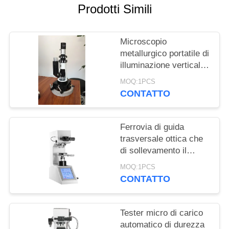
PRIVACY
Prodotti Simili
POLICY
Microscopio
metallurgico portatile di
illuminazione verticale
per la macchina di
MOQ:1PCS
prova di durezza del
CONTATTO
metallo
Ferrovia di guida
trasversale ottica che
di sollevamento il
micro meccanismo
MOQ:1PCS
Knook Digital del tester
CONTATTO
di durezza Vickers
Tester micro di carico
automatico di durezza