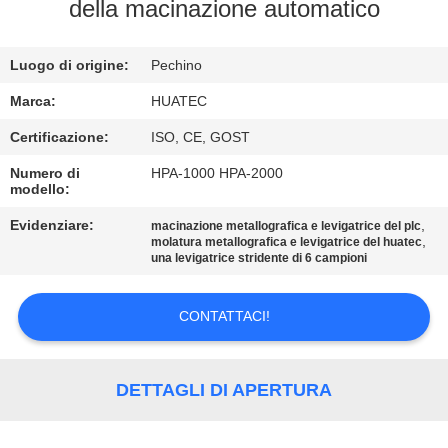
CONTROLLO
della macinazione automatico
DI
Luogo di origine:
Pechino
QUALITÀ
Marca:
HUATEC
CONTATTICI
Certificazione:
ISO, CE, GOST
Numero di
HPA-1000 HPA-2000
modello:
RICHIEDA
UNA
Evidenziare:
,
macinazione metallografica e levigatrice del plc
,
molatura metallografica e levigatrice del huatec
CITAZIONE
una levigatrice stridente di 6 campioni
CONTATTACI!
MAPPA
DEL
SITO
DETTAGLI DI APERTURA