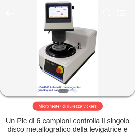
-
2026
HUATEC
GROUP
CORPORATION.
All
Rights
Reserved.
CASA
PRODOTTI
CIRCA
NOI
GIRO
DELLA
Micro tester di durezza vickers
FABBRICA
Un Plc di 6 campioni controlla il singolo
disco metallografico della levigatrice e