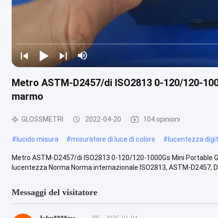
Metro ASTM-D2457/di ISO2813 0-120/120-1000
marmo
GLOSSMETRI
2022-04-20
104 opinioni
#
lucido misura
#
misuratore di luce di colore
#
lucentezza digi
Metro ASTM-D2457/di ISO2813 0-120/120-1000Gs Mini Portable G
lucentezza Norma Norma internazionale ISO2813, ASTM-D2457, DIN
Messaggi del visitatore