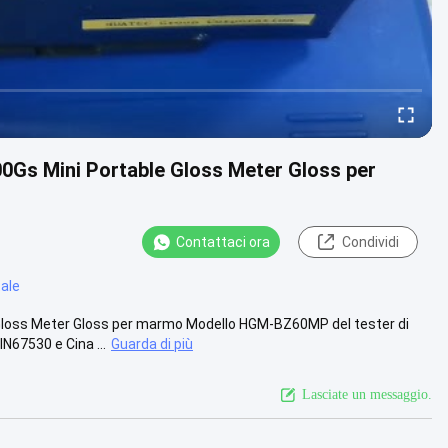
Gs Mini Portable Gloss Meter Gloss per
Contattaci ora
Condividi
tale
loss Meter Gloss per marmo Modello HGM-BZ60MP del tester di
67530 e Cina ...
Guarda di più
Lasciate un messaggio.