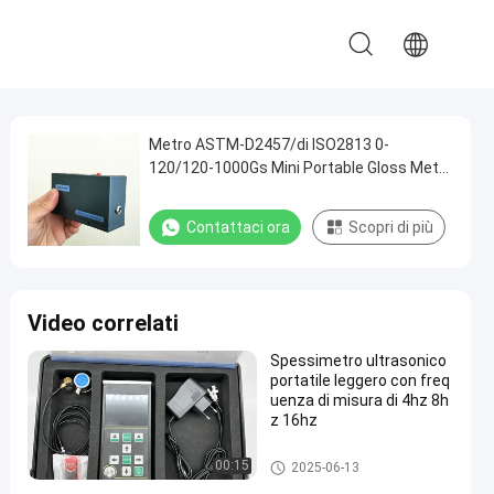
Metro ASTM-D2457/di ISO2813 0-
120/120-1000Gs Mini Portable Gloss Meter
Gloss per marmo
Contattaci ora
Scopri di più
Video correlati
Spessimetro ultrasonico
portatile leggero con freq
uenza di misura di 4hz 8h
z 16hz
Calibro di spessore ultrasonic
00:15
2025-06-13
o