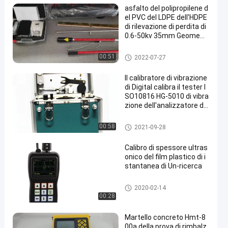
asfalto del polipropilene d
el PVC del LDPE dell'HDPE
di rilevazione di perdita di
0.6-50kv 35mm Geomem
brane
Holiday Detector
00:51
2022-07-27
Il calibratore di vibrazione
di Digital calibra il tester I
SO10816 HG-5010 di vibra
zione dell'analizzatore di
vibrazione del vibrometro
Misuratore di vibrazioni
00:58
2021-09-28
Calibro di spessore ultras
onico del film plastico di i
stantanea di Un-ricerca
Calibro di spessore ultrasonic
2020-02-14
o
00:28
Martello concreto Hmt-8
00a della prova di rimbalz