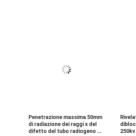
-1605
Penetrazione massima 50mm
Rivela
di radiazione dei raggi x del
diblo
n il
difetto del tubo radiogeno di
250kv 