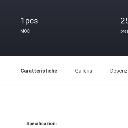
1pcs
2
MOQ
pre
Caratteristiche
Galleria
Descriz
Specificazioni