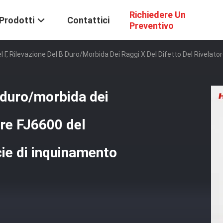
Richiedere Un
Prodotti
Contattici
Preventivo
l Γ, Rilevazione Del Β Duro/morbida Dei Raggi X Del Difetto Del Rivelator
β duro/morbida dei
tore FJ6600 del
cie di inquinamento