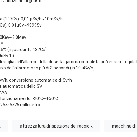
dividuazione di guasti
ose (137Cs): 0,01 μSv/h~10mSv/h
37Cs): 0.01uSv~9999Sv
 40Kev~3.0Mev
eV
±25% (riguardante 137Cs)
20uSv/h)
 di soglia dell'allarme della dose: la gamma completa può essere regola
vo dell'allarme: non più di 3 secondi (in 10 uSv/h)
mSv/h, conversione automatica di Sv/h
e automatica dello SV
 AAA
 funzionamento: -20°С~+50°С
 125×55×26 millimetro
x
attrezzatura di ispezione del raggio x
macchina di 