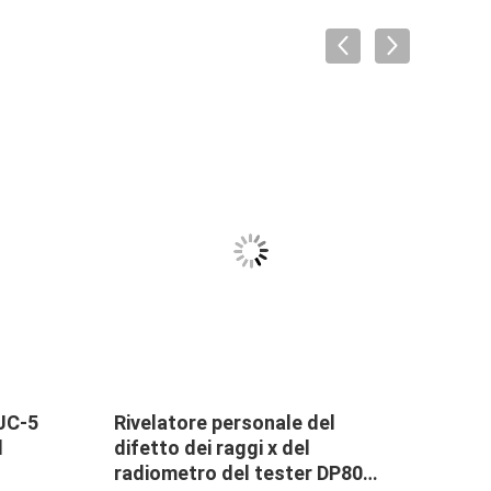
 JC-5
Rivelatore personale del
Anali
l
difetto dei raggi x del
touc
radiometro del tester DP802i