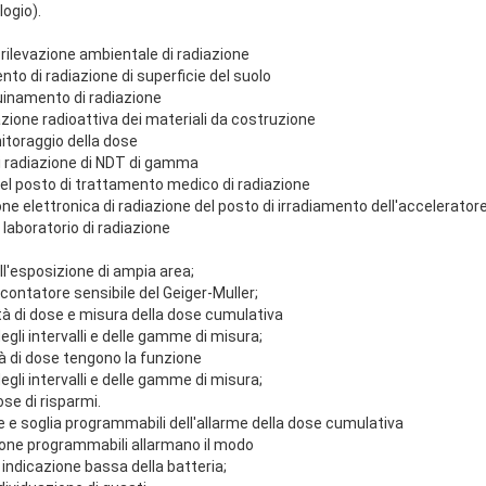
logio).
a rilevazione ambientale di radiazione
ento di radiazione di superficie del suolo
quinamento di radiazione
vazione radioattiva dei materiali da costruzione
itoraggio della dose
 di radiazione di NDT di gamma
 del posto di trattamento medico di radiazione
ione elettronica di radiazione del posto di irradiamento dell'accelerator
 laboratorio di radiazione
ll'esposizione di ampia area;
ontatore sensibile del Geiger-Muller;
à di dose e misura della dose cumulativa
gli intervalli e delle gamme di misura;
ità di dose tengono la funzione
gli intervalli e delle gamme di misura;
se di risparmi.
se e soglia programmabili dell'allarme della dose cumulativa
azione programmabili allarmano il modo
 indicazione bassa della batteria;