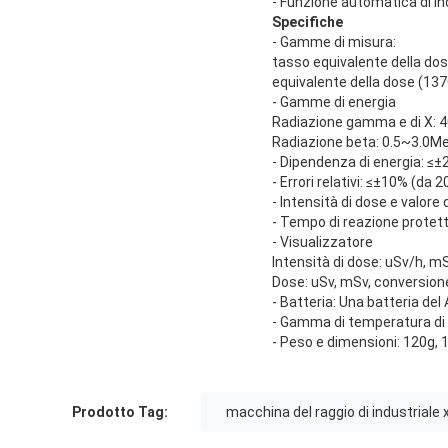
- Funzione automatica di in
Specifiche
- Gamme di misura:
tasso equivalente della d
equivalente della dose (1
- Gamme di energia
Radiazione gamma e di X:
Radiazione beta: 0.5~3.0M
- Dipendenza di energia: ≤
- Errori relativi: ≤±10% (da 
- Intensità di dose e valore
- Tempo di reazione protetti
- Visualizzatore
Intensità di dose: uSv/h, 
Dose: uSv, mSv, conversion
- Batteria: Una batteria del
- Gamma di temperatura di
- Peso e dimensioni: 120g,
Prodotto Tag:
macchina del raggio di industriale 