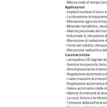
- Misura reale di tempo (oro
Applicazioni
- Impianti nucleari intorno 
- La rilevazione di inquinam
- Rilevazione agricola di in
- Minerale metallifero, rile
- Allarme personale del mon
- Industriale X, rilevazione
- Rilevazione di radiazione
- Fonte del cobalto, rilevaz
- Rilevazione radioattiva del
Caratteristiche
- Lampadina LCD digitale de
- Gamma incorporata, beta c
- Simultaneamente intensit
- Regolazione automatica de
- I valori massimi di intens
- Regolazione automatica de
- Valore automatico della do
- Allarme di intensità di do
- La voce, la luce e la vibr
- Tensione della batteria ed