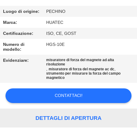
CONTROLLO
DI
Luogo di origine:
PECHINO
QUALITÀ
Marca:
HUATEC
Certificazione:
ISO, CE, GOST
CONTATTICI
Numero di
HGS-10E
modello:
RICHIEDA
Evidenziare:
misuratore di forza del magnete ad alta
risoluzione
UNA
,
,
misuratore di forza del magnete ac dc
strumento per misurare la forza del campo
magnetico
CITAZIONE
CONTATTACI!
MAPPA
DEL
DETTAGLI DI APERTURA
SITO