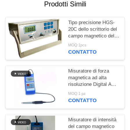
PRIVACY
Prodotti Simili
POLICY
Tipo precisione HGS-
20C dello scrittorio del
campo magnetico del
tester di CA Milligauss
MOQ:1pcs
di CC di conversione
CONTATTO
della TA GS
Misuratore di forza
magnetica ad alta
risoluzione Digital AC
DC
MOQ:1 pz
CONTATTO
Misuratore di intensità
del campo magnetico