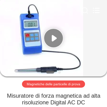
-
2026
HUATEC
GROUP
CORPORATION.
All
Rights
Reserved.
CASA
PRODOTTI
CIRCA
NOI
GIRO
DELLA
Magnetiche delle particelle di prova
FABBRICA
Misuratore di forza magnetica ad alta
risoluzione Digital AC DC