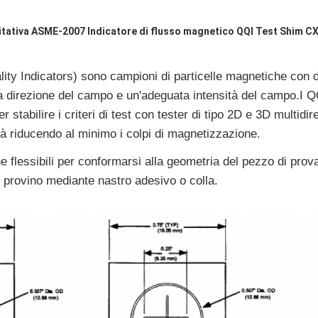
ntitativa ASME-2007 Indicatore di flusso magnetico QQI Test Shim C
ty Indicators) sono campioni di particelle magnetiche con difet
tta direzione del campo e un'adeguata intensità del campo.I
r stabilire i criteri di test con tester di tipo 2D e 3D multidir
tà riducendo al minimo i colpi di magnetizzazione.
he flessibili per conformarsi alla geometria del pezzo di pro
il provino mediante nastro adesivo o colla.