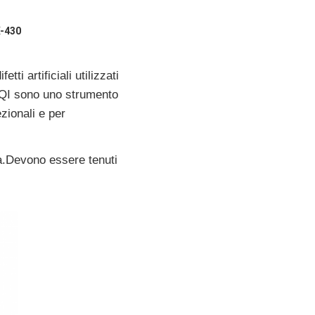
X-430
ti artificiali utilizzati
 QQI sono uno strumento
ezionali e per
va.Devono essere tenuti