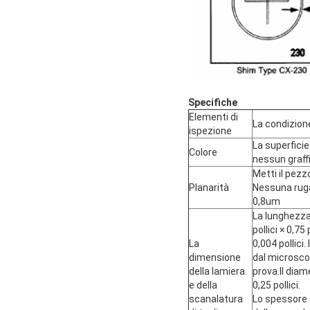
Specifiche
Elementi di
La condizione
ispezione
La superficie
Colore
nessun graff
Metti il ​​​​
Planarità
Nessuna ruga
0,8um
La lunghezza 
pollici × 0,7
La
0,004 pollici.
dimensione
dal microsco
della lamiera
prova.Il diame
e della
0,25 pollici.
scanalatura
Lo spessore d