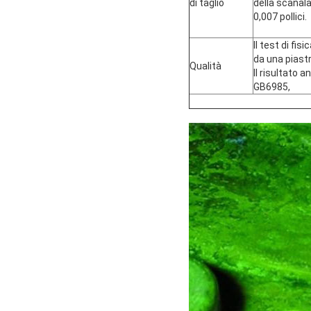
di taglio
della scanala
0,007 pollici.
Il test di fis
da una piast
Qualità
Il risultato 
GB6985,