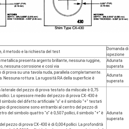
Domanda di
, il metodo e la richiesta del test
ispezione
 metallica presenta argento brillante, nessuna ruggine,
Adunata
io, nessuna corrosione e così via
superata
pezzo di prova su una tavola nuda, parallela completamente.
Adunata
. Nessuna rottura. La rugosità RA della superficie è
superata
laterale del pezzo di prova testato da milscale è 0,75
5 pollici. Lo spessore medio del pezzo di prova CX-430 è
 Il simbolo del difetto artificiale "o" e il simbolo "+" testati
pio di precisione sono entrambi al centro del pezzo di
tro del simbolo quattro "o" è 0,507 pollici, il simbolo "+" è
Adunata
superata
el pezzo di prova CX-430 è di 0,004 pollici. La profondità