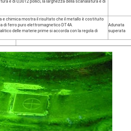
tura è di 0,0012 pollici, la larghezza della scanalatura è di
ica e chimica mostra il risultato che il metallo è costituito
ra di ferro puro elettromagnetico DT4A.
Adunata
analitico delle materie prime si accorda con la regola di
superata