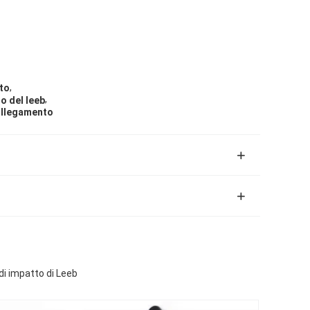
,
nto
,
to del leeb
collegamento
di impatto di Leeb