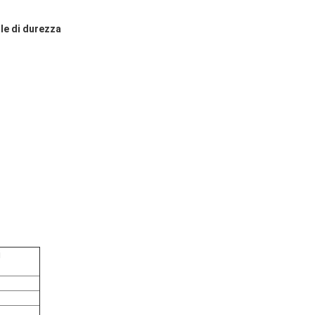
ile di durezza
i