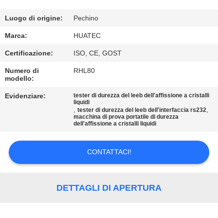
CONTROLLO
DI
Luogo di origine:
Pechino
QUALITÀ
Marca:
HUATEC
Certificazione:
ISO, CE, GOST
CONTATTICI
Numero di
RHL80
modello:
RICHIEDA
Evidenziare:
tester di durezza del leeb dell'affissione a cristalli
liquidi
UNA
,
,
tester di durezza del leeb dell'interfaccia rs232
macchina di prova portatile di durezza
dell'affissione a cristalli liquidi
CITAZIONE
CONTATTACI!
MAPPA
DEL
DETTAGLI DI APERTURA
SITO