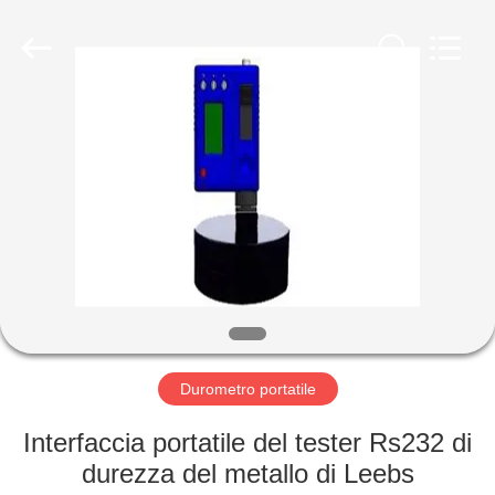
-
2026
HUATEC
GROUP
CORPORATION.
All
Rights
Reserved.
CASA
PRODOTTI
CIRCA
NOI
GIRO
DELLA
Durometro portatile
FABBRICA
Interfaccia portatile del tester Rs232 di
durezza del metallo di Leebs