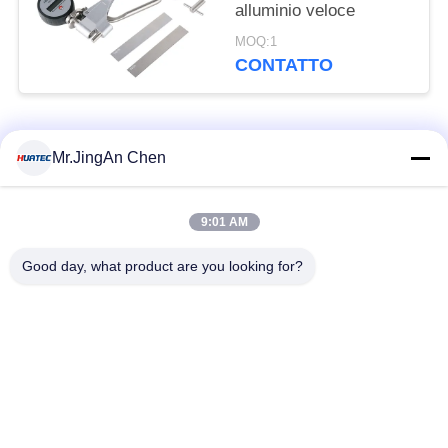
alluminio veloce
MOQ:1
CONTATTO
Categorie popolari
Tutti
Mr.JingAn Chen
Rivelatore di difetti
Calibro di spessore
9:01 AM
ad ultrasuoni
ultrasonico
Good day, what product are you looking for?
Calibro di spessore
Durometro portatile
di rivestimento
X-Ray rivelatore del
Cingoli della
difetto
conduttura dei raggi X