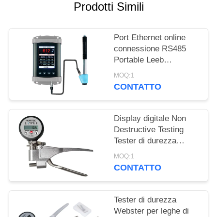
PRIVACY
Prodotti Simili
POLICY
Port Ethernet online
connessione RS485
Portable Leeb
Hardness Tester per
MOQ:1
test di durezza in
CONTATTO
tempo reale
Display digitale Non
Destructive Testing
Tester di durezza
Webster in lega di
MOQ:1
alluminio
CONTATTO
Tester di durezza
Webster per leghe di